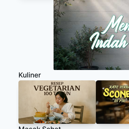
Item
1
of
11
Kuliner