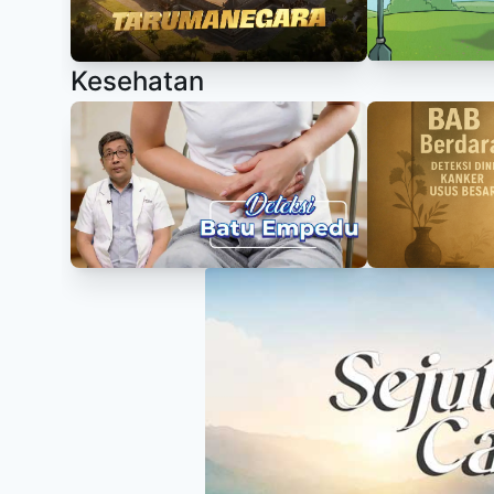
Kesehatan
Item
1
of
11
Item
1
of
11