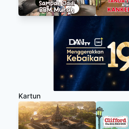
1
of
11
Item
1
of
11
Kartun