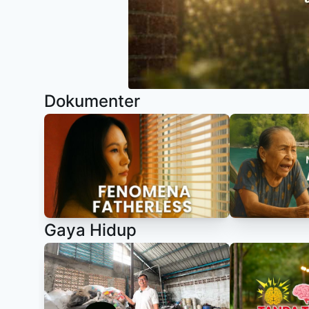
1
of
11
Dokumenter
Gaya Hidup
Item