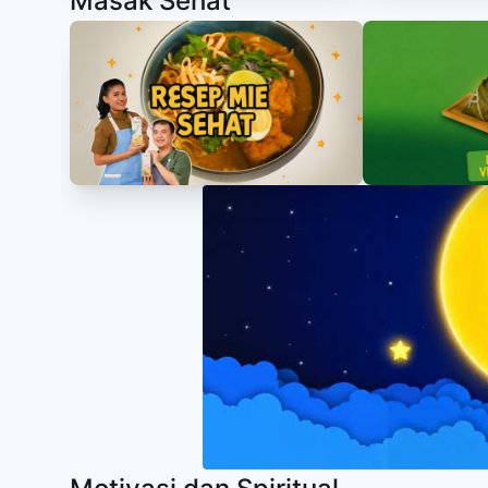
Masak Sehat
Item
1
of
11
Item
1
of
11